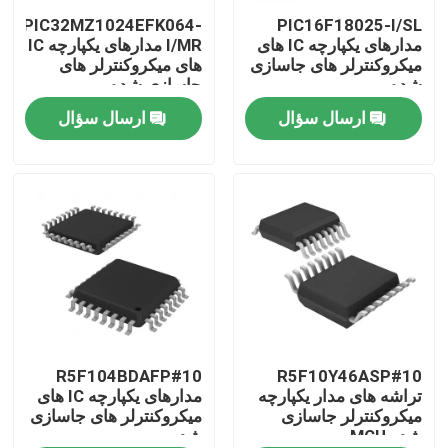
PIC32MZ1024EFK064-
PIC16F18025-I/SL
مدارهای یکپارچه IC های
I/MR مدارهای یکپارچه IC
درباره ما
میکروکنترلر های جاسازی
های میکروکنترلر های
شده
جاسازی شده
ارسال سؤال
ارسال سؤال
تور کارخانه
کنترل کیفیت
با ما تماس بگیرید
درخواست نقل قول
تراشه های مدار مجتمع
R5F104BDAFP#10
R5F10Y46ASP#10
تراشه های مدار یکپارچه
مدارهای یکپارچه IC های
میکروکنترلر جاسازی
میکروکنترلر های جاسازی
شده MCU
شده
تراشه آی سی حافظه فلش