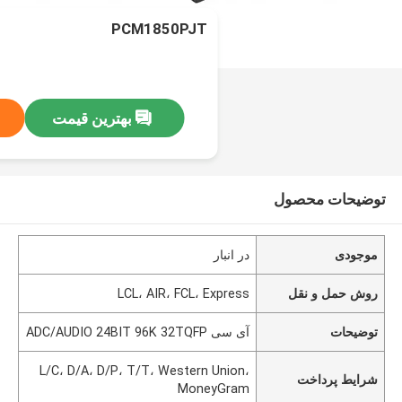
PCM1850PJT
بهترین قیمت
توضیحات محصول
موجودی
در انبار
روش حمل و نقل
LCL، AIR، FCL، Express
توضیحات
آی سی ADC/AUDIO 24BIT 96K 32TQFP
L/C، D/A، D/P، T/T، Western Union،
شرایط پرداخت
MoneyGram