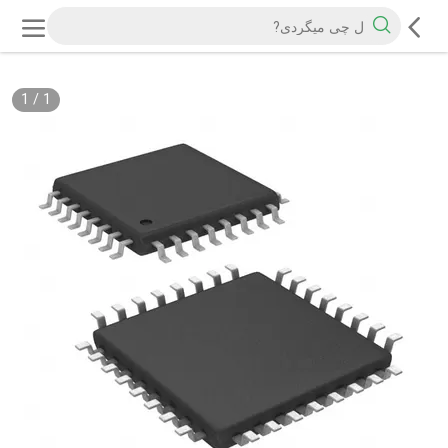
1
/
1