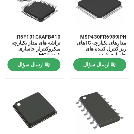
R5F101GKAFB#10
MSP430FR6989IPN
مدارهای یکپارچه IC های
تراشه های مدار یکپارچه
ریز کنترل کننده های
میکروکنترلر جاسازی
جاسازی شده
شده MCU
ارسال سؤال
ارسال سؤال
صفحه اصلی
محصولات
فیلم های