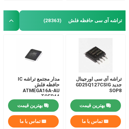
تراشه آی سی حافظه فلش
(28363)
تراشه آی سی اورجینال
مدار مجتمع تراشه IC
جدید GD25Q127CSIG
حافظه فلش
ATMEGA16A-AU
SOP8
TQFP44
بهترین قیمت
بهترین قیمت
تماس با ما
تماس با ما