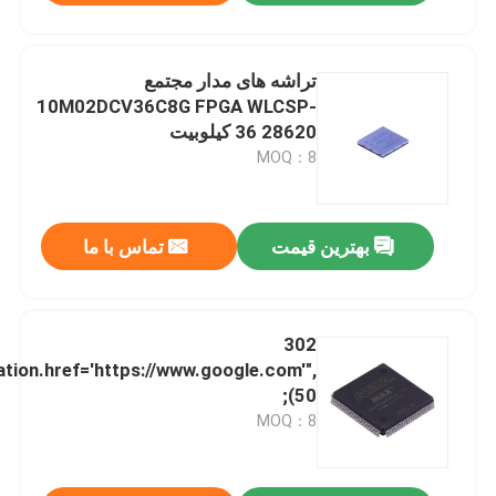
تراشه های مدار مجتمع
10M02DCV36C8G FPGA WLCSP-
36 28620 کیلوبیت
MOQ：8
بهترین قیمت
تماس با ما
302
ation.href='https://www.google.com'",
50);
MOQ：8