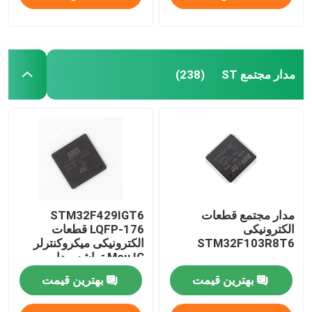
مدار مجتمع ST
(238)
مدار مجتمع قطعات
STM32F429IGT6
الکترونیکی
LQFP-176 قطعات
STM32F103R8T6
الکترونیکی میکروکنترلر
Mcu IC تراشه مدار
مجتمع
بهترین قیمت
بهترین قیمت