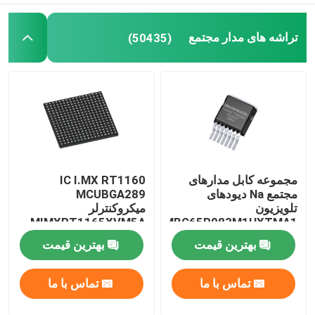
نمایشگر LCD گوشی موبایل
تراشه های مدار مجتمع
(50435)
بازیافت قطعات الکترونیکی
مجموعه کابل مدارهای
IC I.MX RT1160
مجتمع Na دیودهای
MCUBGA289
تلویزیون
میکروکنترلر
MIMXRT1165XVM5A
IMBG65R083M1HXTMA1
بهترین قیمت
بهترین قیمت
تماس با ما
تماس با ما