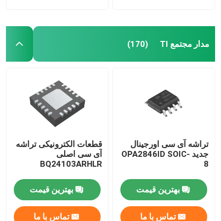
مدار مجتمع TI
(170)
تراشه آی سی اورجینال
قطعات الکترونیکی تراشه
جدید OPA2846ID SOIC-
آی سی اصلی
BQ24103ARHLR
8
بهترین قیمت
بهترین قیمت
تماس با ما
تماس با ما