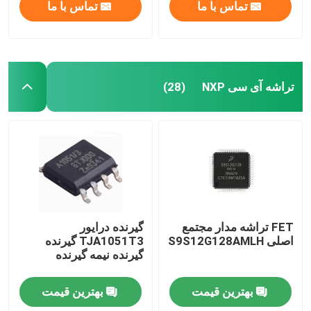
تماس با ما
تماس با ما
تراشه آی سی NXP
(28)
FET تراشه مدار مجتمع
گیرنده درایور
اصلی S9S12G128AMLH
TJA1051T3 گیرنده
گیرنده نیمه گیرنده
بهترین قیمت
بهترین قیمت