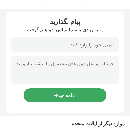
تراشه های آی سی کامپیوتر
پیام بگذارید
ما به زودی با شما تماس خواهیم گرفت
خازن های قطعات الکترونیکی
مادربرد سرور
هارد دیسک SSD
ماژول حافظه
صفحه نمایش ال سی دی سامسونگ
موارد دیگر از ایالات متحده
نمایشگر LCD آیفون