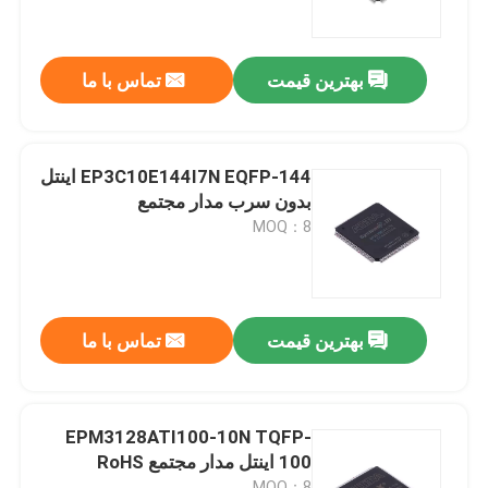
درباره ما
بهترین قیمت
تماس با ما
تور کارخانه
EP3C10E144I7N EQFP-144 اینتل
کنترل کیفیت
بدون سرب مدار مجتمع
MOQ：8
با ما تماس بگیرید
درخواست نقل قول
بهترین قیمت
تماس با ما
تراشه های مدار مجتمع
EPM3128ATI100-10N TQFP-
100 اینتل مدار مجتمع RoHS
تراشه آی سی حافظه فلش
MOQ：8