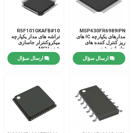
R5F101GKAFB#10
MSP430FR6989IPN
مدارهای یکپارچه IC های
تراشه های مدار یکپارچه
ریز کنترل کننده های
میکروکنترلر جاسازی
جاسازی شده
شده MCU
ارسال سؤال
ارسال سؤال
صفحه اصلی
محصولات
فیلم های