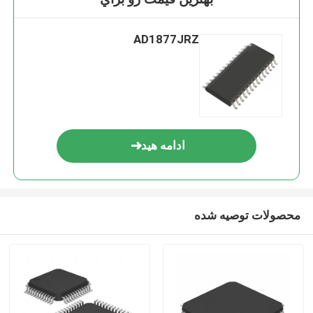
AD1877JRZ
ادامه هید
محصولات توصیه شده