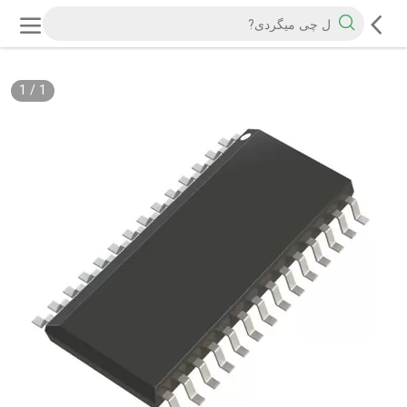
1
/
1