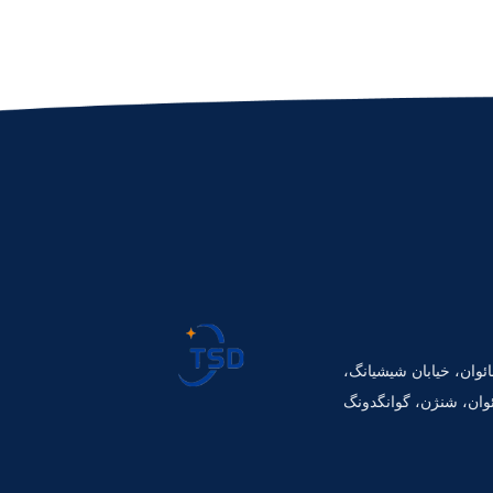
401، جاده بائوان، خیابان شیشیانگ،
وان، شنژن، گوانگدونگ