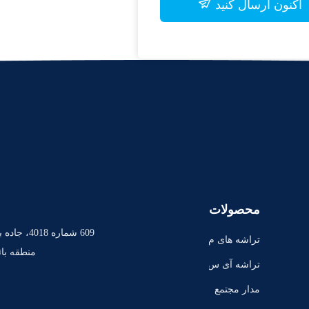
اکنون ارسال کنید
محصولات
609 شماره 8
تراشه های م
منطقه بائ
دار مجتمع
تراشه آی س
ی حافظه فل
مدار مجتمع
ش
TI