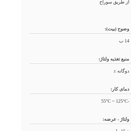
از طریق سوراخ
وضوح (بیت):
14 ب
منبع تغذیه ولتاژ:
دوگانه ±
دمای کار:
-55°C ~ 125°C
ولتاژ - عرضه: