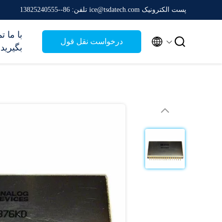
پست الکترونیک ice@tsdatech.com
تلفن: 86--13825240555
با ما 


درخواست نقل قول
بگیرید