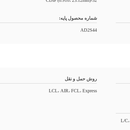
32-CDIP (0.910، 23.12mm)
شماره محصول پایه:
AD2S44
روش حمل و نقل
LCL، AIR، FCL، Express
L/C،