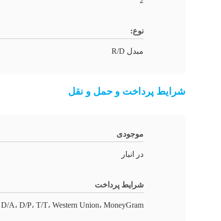
2
نوع:
مبدل R/D
شرایط پرداخت و حمل و نقل
موجودی
در انبار
شرایط پرداخت
 D/A، D/P، T/T، Western Union، MoneyGram