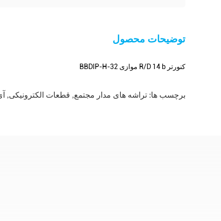
توضیحات محصول
کنورتر R/D 14 b موازی 32-BBDIP-H
برچسب ها:
تراشه های مدار مجتمع
,
قطعات الکترونیکی
,
آی