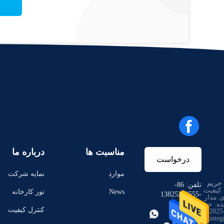
مناسبت ها
درباره ما
درخواست
موارد
نمایه شرکت
حریم
نقل قول
تلفن: 86-
 کیفیت
News
تور کارخانه
-13825240555
 مدار
ده. حق
کنترل کیفیت
چاپ © 2023-2025


icsinteg