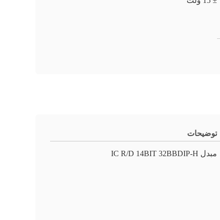
± 15 ولت
توضیحات
مبدل IC R/D 14BIT 32BBDIP-H