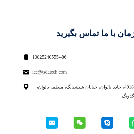
مان با ما تماس بگیرید

86--13825240555

ice@tsdatech.com

609 شماره 4018، جاده بائوان، خیابان شیشیانگ، منطقه بائوان،
گدونگ