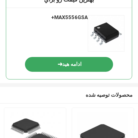
MAX5556GSA+
ادامه هید
محصولات توصیه شده