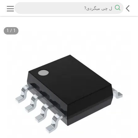
1
/
1