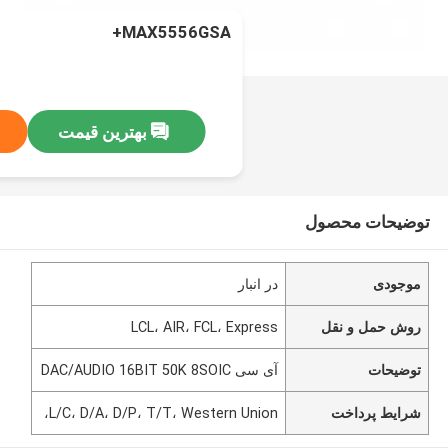
MAX5556GSA+
بهترین قیمت
توضیحات محصول
موجودی
در انبار
روش حمل و نقل
LCL، AIR، FCL، Express
توضیحات
آی سی DAC/AUDIO 16BIT 50K 8SOIC
شرایط پرداخت
L/C، D/A، D/P، T/T، Western Union،