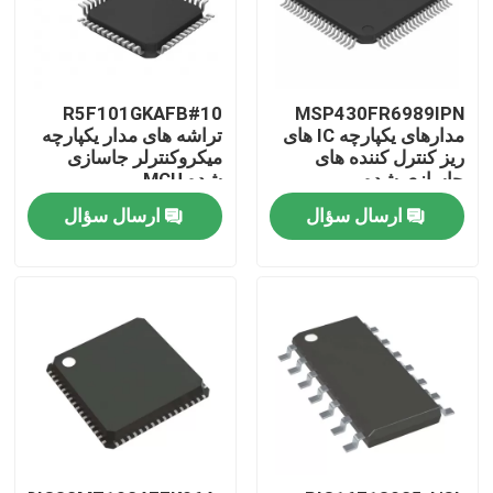
R5F101GKAFB#10
MSP430FR6989IPN
مدارهای یکپارچه IC های
تراشه های مدار یکپارچه
ریز کنترل کننده های
میکروکنترلر جاسازی
جاسازی شده
شده MCU
ارسال سؤال
ارسال سؤال
صفحه اصلی
محصولات
فیلم های