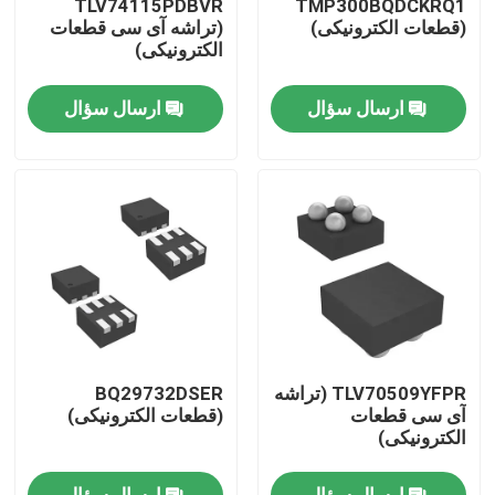
TLV74115PDBVR
TMP300BQDCKRQ1
(قطعات الکترونیکی)
(تراشه آی سی قطعات
الکترونیکی)
درباره ما
ارسال سؤال
ارسال سؤال
تور کارخانه
کنترل کیفیت
با ما تماس بگیرید
درخواست نقل قول
TLV70509YFPR (تراشه
BQ29732DSER
تراشه های مدار مجتمع
آی سی قطعات
(قطعات الکترونیکی)
الکترونیکی)
تراشه آی سی حافظه فلش
ارسال سؤال
ارسال سؤال