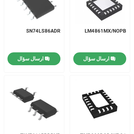
SN74LS86ADR
LM4861MX/NOPB
ارسال سؤال
ارسال سؤال
صفحه اصلی
محصولات
فیلم های