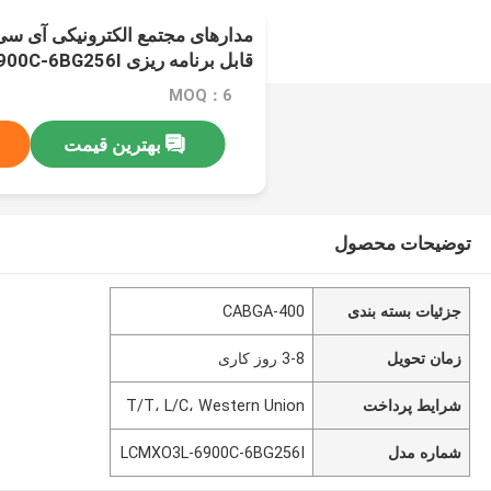
قابل برنامه ریزی LCMXO3L-6900C-6BG256I
MOQ：6
بهترین قیمت
توضیحات محصول
جزئیات بسته بندی
400-CABGA
زمان تحویل
3-8 روز کاری
شرایط پرداخت
T/T، L/C، Western Union
شماره مدل
LCMXO3L-6900C-6BG256I