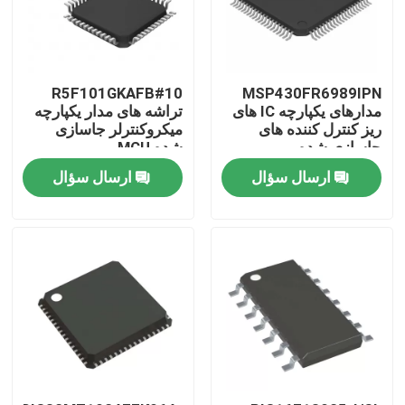
R5F101GKAFB#10
MSP430FR6989IPN
مدارهای یکپارچه IC های
تراشه های مدار یکپارچه
ریز کنترل کننده های
میکروکنترلر جاسازی
جاسازی شده
شده MCU
ارسال سؤال
ارسال سؤال
صفحه اصلی
محصولات
فیلم های