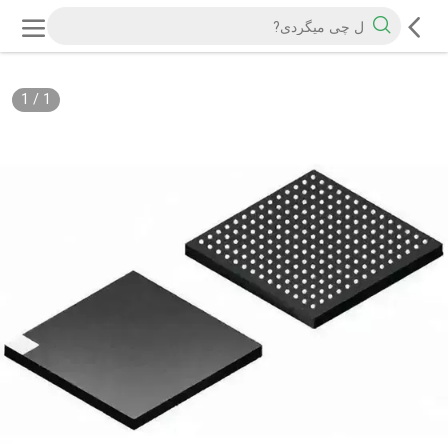
1
/
1